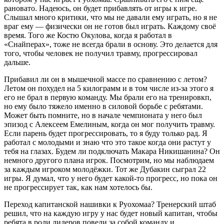
рановато. Надеюсь, он будет прибавлять от игры к игре.
Слышал много критики, что мы не давали ему играть, но я не
враг ему — физически он не готов был играть. Каждому своё
время. Того же Костю Окулова, когда я работал в
«Снайперах», тоже не всегда брали в основу. Это делается для
того, чтобы человек не получил травму, прогрессировал
дальше.
Прибавил ли он в мышечной массе по сравнению с летом?
Летом он похудел на 5 килограмм и в том числе из-за этого я
его не брал в первую команду. Мы брали его на тренировкп,
но ему было тяжело именно в силовой борьбе с ребятами.
Может быть помните, но в начале чемпионата у него был
эпизод с Алексеем Емелиным, когда он мог получить травму.
Если парень будет прогрессировать, то я буду только рад. Я
работал с молодыми и знаю что это такое когда они растут у
тебя на глазах. Будем ли подключать Макара Никишанина? Он
немного другого плана игрок. Посмотрим, но мы наблюдаем
за каждым игроком молодёжки. Тот же Дубакин сыграл 22
игры. Я думал, что у него будет какой-то прогресс, но пока он
не прогрессирует так, как нам хотелось бы.
Переход капитанской нашивки к Руохомаа? Тренерский штаб
решил, что на каждую игру у нас будет новый капитан, чтобы
ребята в роли лидеров повели за собой команду и