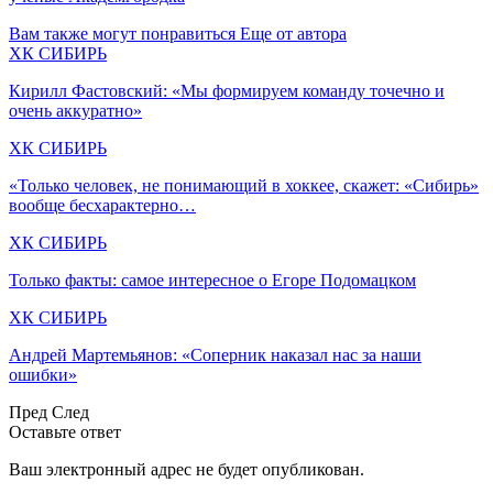
Вам также могут понравиться
Еще от автора
ХК СИБИРЬ
Кирилл Фастовский: «Мы формируем команду точечно и
очень аккуратно»
ХК СИБИРЬ
«Только человек, не понимающий в хоккее, скажет: «Сибирь»
вообще бесхарактерно…
ХК СИБИРЬ
Только факты: самое интересное о Егоре Подомацком
ХК СИБИРЬ
Андрей Мартемьянов: «Соперник наказал нас за наши
ошибки»
Пред
След
Оставьте ответ
Ваш электронный адрес не будет опубликован.