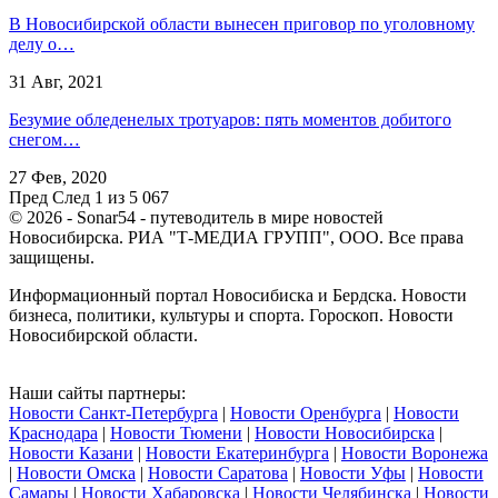
В Новосибирской области вынесен приговор по уголовному
делу о…
31 Авг, 2021
Безумие обледенелых тротуаров: пять моментов добитого
снегом…
27 Фев, 2020
Пред
След
1 из 5 067
© 2026 - Sonar54 - путеводитель в мире новостей
Новосибирска. РИА "Т-МЕДИА ГРУПП", ООО. Все права
защищены.
Информационный портал Новосибиска и Бердска. Новости
бизнеса, политики, культуры и спорта. Гороскоп. Новости
Новосибирской области.
Наши сайты партнеры:
Новости Санкт-Петербурга
|
Новости Оренбурга
|
Новости
Краснодара
|
Новости Тюмени
|
Новости Новосибирска
|
Новости Казани
|
Новости Екатеринбурга
|
Новости Воронежа
|
Новости Омска
|
Новости Саратова
|
Новости Уфы
|
Новости
Самары
|
Новости Хабаровска
|
Новости Челябинска
|
Новости