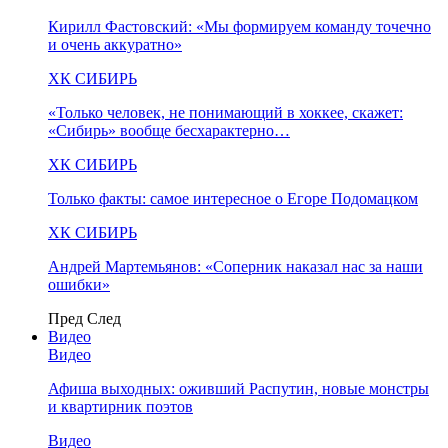
Кирилл Фастовский: «Мы формируем команду точечно
и очень аккуратно»
ХК СИБИРЬ
«Только человек, не понимающий в хоккее, скажет:
«Сибирь» вообще бесхарактерно…
ХК СИБИРЬ
Только факты: самое интересное о Егоре Подомацком
ХК СИБИРЬ
Андрей Мартемьянов: «Соперник наказал нас за наши
ошибки»
Пред
След
Видео
Видео
Афиша выходных: оживший Распутин, новые монстры
и квартирник поэтов
Видео