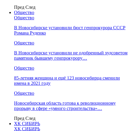
Пред
След
Общество
Общество
В Новосибирске установили бюст генпрокурора СССР
Романа Руденко
Общество
В Новосибирске установили не одобренный худсоветом
памятник бывшему генпрокурору…
Общество
85-летняя женщина и ещё 123 новосибирца сменили
имена в 2021 году
Общество
Новосибирская область готова к революционному
прорыву в сфере «умного строительства»…
Пред
След
ХК СИБИРЬ
ХК СИБИРЬ