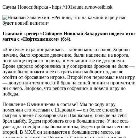
Сауны Новосибирска - https://101sauna.ru/novosibirsk
Главный тренер «Сибири» Николай Заварухин подвёл итог
матча с «Нефтехимиком» (6:4).
«Зрителям игра понравилась – забили много голов. Хорошо
начали, было хорошее движение, были нацелены на ворота,
но в конце первого периода в меньшинстве не дотерпели.
Вроде здорово оборонялись и у соперника бросков не было —
нужно было поактивнее сыграть или наоборот подальше
отойти от бросавшего игрока. Второй гол переломал нам игру
— допустили технический брак на синей линии и пропустили
ни с чего. Здорово, что ребята собрались и довели игру до
победы.
Появление Овчинникова в составе? Мы по ходу игру
поменяли его местами с Шаровым — он более спокойно
сыграл в звене с Комаровым и Шашковым, больше на себя
брал шайбу. Будем пробовать его в большинстве. У нас есть
уже одна спецбригада большинства, будем пробовать его во
второй. В МХЛ он занимается в большинстве место, на
котором у нас играет Руохомаа. Сравнивать его с ним ещё