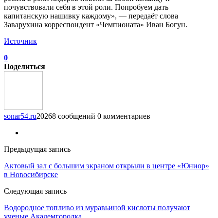
почувствовали себя в этой роли. Попробуем дать
капитанскую нашивку каждому», — передаёт слова
Заварухина корреспондент «Чемпионата» Иван Богун.
Источник
0
Поделиться
sonar54.ru
20268 сообщений
0 комментариев
Предыдущая запись
Актовый зал с большим экраном открыли в центре «Юниор»
в Новосибирске
Следующая запись
Водородное топливо из муравьиной кислоты получают
ученые Академгородка