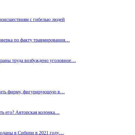
роисшествиям с гибелью людей
роверка по факту травмирования…
храны труда возбуждено уголовное…
тить фирму, фигурирующую в…
тить его? Авторская колонка…
роданы в Сибири в 2021 году…