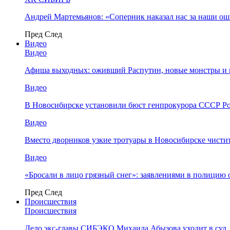
Андрей Мартемьянов: «Соперник наказал нас за наши о
Пред
След
Видео
Видео
Афиша выходных: оживший Распутин, новые монстры и 
Видео
В Новосибирске установили бюст генпрокурора СССР Ро
Видео
Вместо дворников узкие тротуары в Новосибирске чисти
Видео
«Бросали в лицо грязный снег»: заявлениями в полицию 
Пред
След
Происшествия
Происшествия
Дело экс-главы СИБЭКО Михаила Абызова уходит в суд