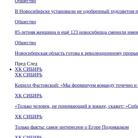
Общество
В Новосибирске установили не одобренный худсоветом
Общество
85-летняя женщина и ещё 123 новосибирца сменили имен
Общество
Новосибирская область готова к революционному прорыв
Пред
След
ХК СИБИРЬ
ХК СИБИРЬ
Кирилл Фастовский: «Мы формируем команду точечно и 
ХК СИБИРЬ
«Только человек, не понимающий в хоккее, скажет: «Си
ХК СИБИРЬ
Только факты: самое интересное о Егоре Подомацком
ХК СИБИРЬ