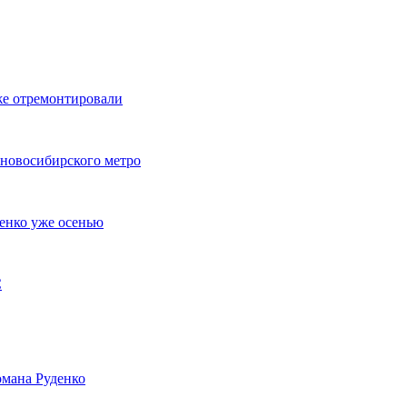
же отремонтировали
 новосибирского метро
енко уже осенью
С
мана Руденко