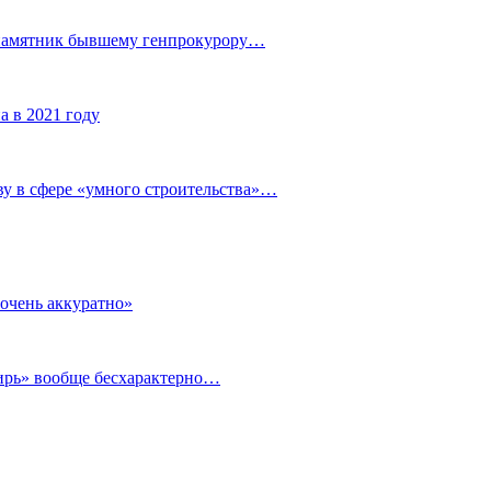
 памятник бывшему генпрокурору…
а в 2021 году
у в сфере «умного строительства»…
очень аккуратно»
бирь» вообще бесхарактерно…