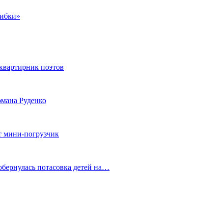
шибки»
квартирник поэтов
мана Руденко
т мини-погрузчик
обернулась потасовка детей на…