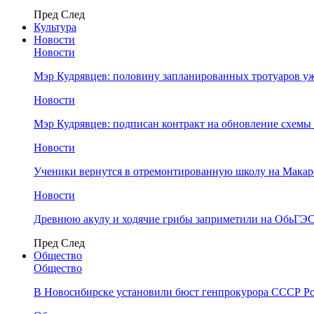
Пред
След
Культура
Новости
Новости
Мэр Кудрявцев: половину запланированных тротуаров у
Новости
Мэр Кудрявцев: подписан контракт на обновление схемы
Новости
Ученики вернутся в отремонтированную школу на Макар
Новости
Древнюю акулу и ходячие грибы заприметили на ОбьГЭ
Пред
След
Общество
Общество
В Новосибирске установили бюст генпрокурора СССР Ро