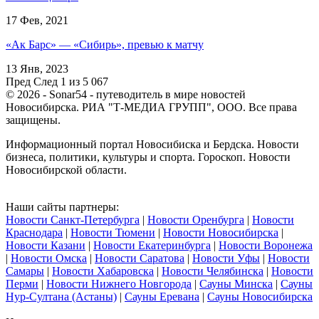
17 Фев, 2021
«Ак Барс» — «Сибирь», превью к матчу
13 Янв, 2023
Пред
След
1 из 5 067
© 2026 - Sonar54 - путеводитель в мире новостей
Новосибирска. РИА "Т-МЕДИА ГРУПП", ООО. Все права
защищены.
Информационный портал Новосибиска и Бердска. Новости
бизнеса, политики, культуры и спорта. Гороскоп. Новости
Новосибирской области.
Наши сайты партнеры:
Новости Санкт-Петербурга
|
Новости Оренбурга
|
Новости
Краснодара
|
Новости Тюмени
|
Новости Новосибирска
|
Новости Казани
|
Новости Екатеринбурга
|
Новости Воронежа
|
Новости Омска
|
Новости Саратова
|
Новости Уфы
|
Новости
Самары
|
Новости Хабаровска
|
Новости Челябинска
|
Новости
Перми
|
Новости Нижнего Новгорода
|
Сауны Минска
|
Сауны
Нур-Султана (Астаны)
|
Сауны Еревана
|
Сауны Новосибирска