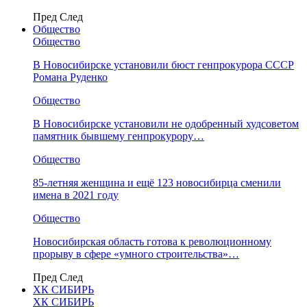
Пред
След
Общество
Общество
В Новосибирске установили бюст генпрокурора СССР
Романа Руденко
Общество
В Новосибирске установили не одобренный худсоветом
памятник бывшему генпрокурору…
Общество
85-летняя женщина и ещё 123 новосибирца сменили
имена в 2021 году
Общество
Новосибирская область готова к революционному
прорыву в сфере «умного строительства»…
Пред
След
ХК СИБИРЬ
ХК СИБИРЬ