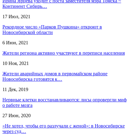
Ирина Ярцева уходит с поста заместителя мэра Томска ~
Континент Сибирь…
17 Июл, 2021
Рекордное число «Парков Пушкина» откроют в
Новосибирской области
6 Июн, 2021
Жители региона активно участвуют в переписи населения
10 Ноя, 2021
Жители аварийных домов в первомайском районе
Новосибирска готовятся к…
11 Дек, 2019
Нервные клетки восстанавливаются: лисы опровергли миф
о работе мозга
27 Июн, 2020
«Не хотел, чтобы его разлучали с женой»: в Новосибирске
через суд…