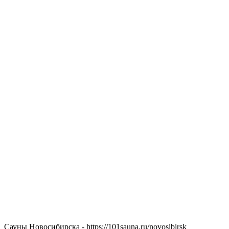
Сауны Новосибирска - https://101sauna.ru/novosibirsk