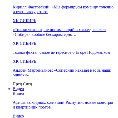
Кирилл Фастовский: «Мы формируем команду точечно
и очень аккуратно»
ХК СИБИРЬ
«Только человек, не понимающий в хоккее, скажет:
«Сибирь» вообще бесхарактерно…
ХК СИБИРЬ
Только факты: самое интересное о Егоре Подомацком
ХК СИБИРЬ
Андрей Мартемьянов: «Соперник наказал нас за наши
ошибки»
Пред
След
Видео
Видео
Афиша выходных: оживший Распутин, новые монстры
и квартирник поэтов
Видео