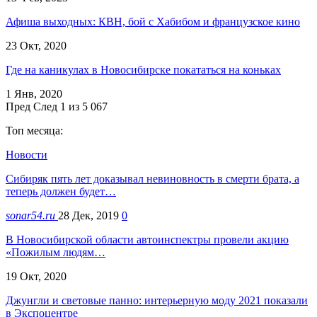
Афиша выходных: КВН, бой с Хабибом и французское кино
23 Окт, 2020
Где на каникулах в Новосибирске покататься на коньках
1 Янв, 2020
Пред
След
1 из 5 067
Топ месяца:
Новости
Сибиряк пять лет доказывал невиновность в смерти брата, а
теперь должен будет…
sonar54.ru
28 Дек, 2019
0
В Новосибирской области автоинспектры провели акцию
«Пожилым людям…
19 Окт, 2020
Джунгли и световые панно: интерьерную моду 2021 показали
в Экспоцентре