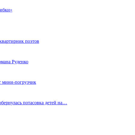
шибки»
квартирник поэтов
мана Руденко
т мини-погрузчик
обернулась потасовка детей на…