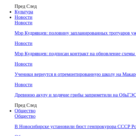
Пред
След
Культура
Новости
Новости
Мэр Кудрявцев: половину запланированных тротуаров у
Новости
Мэр Кудрявцев: подписан контракт на обновление схемы
Новости
Ученики вернутся в отремонтированную школу на Макар
Новости
Древнюю акулу и ходячие грибы заприметили на ОбьГЭ
Пред
След
Общество
Общество
В Новосибирске установили бюст генпрокурора СССР Ро