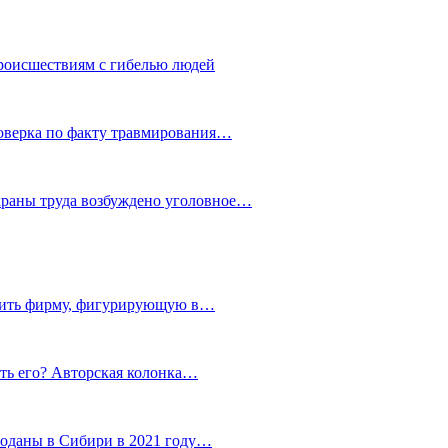
роисшествиям с гибелью людей
роверка по факту травмирования…
храны труда возбуждено уголовное…
тить фирму, фигурирующую в…
тить его? Авторская колонка…
роданы в Сибири в 2021 году…