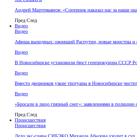
Андрей Мартемьянов: «Соперник наказал нас за наши о
Пред
След
Видео
Видео
Афиша выходных: оживший Распутин, новые монстры и 
Видео
В Новосибирске установили бюст генпрокурора СССР Ро
Видео
Вместо дворников узкие тротуары в Новосибирске чисти
Видео
«Бросали в лицо грязный снег»: заявлениями в полицию 
Пред
След
Происшествия
Происшествия
Дело экс-главы СИБЭКО Михаила Абызова уходит в суд