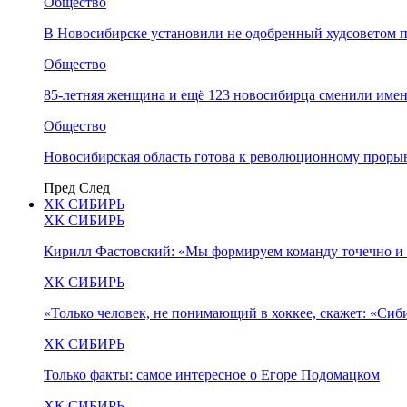
Общество
В Новосибирске установили не одобренный худсоветом
Общество
85-летняя женщина и ещё 123 новосибирца сменили имен
Общество
Новосибирская область готова к революционному прорыв
Пред
След
ХК СИБИРЬ
ХК СИБИРЬ
Кирилл Фастовский: «Мы формируем команду точечно и 
ХК СИБИРЬ
«Только человек, не понимающий в хоккее, скажет: «Си
ХК СИБИРЬ
Только факты: самое интересное о Егоре Подомацком
ХК СИБИРЬ