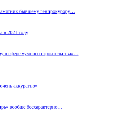
 памятник бывшему генпрокурору…
а в 2021 году
у в сфере «умного строительства»…
очень аккуратно»
бирь» вообще бесхарактерно…