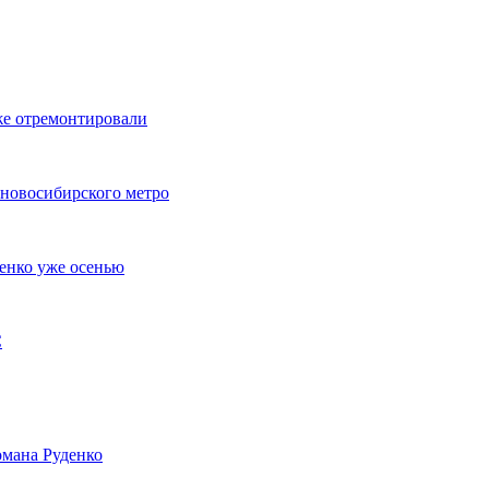
же отремонтировали
 новосибирского метро
енко уже осенью
С
мана Руденко