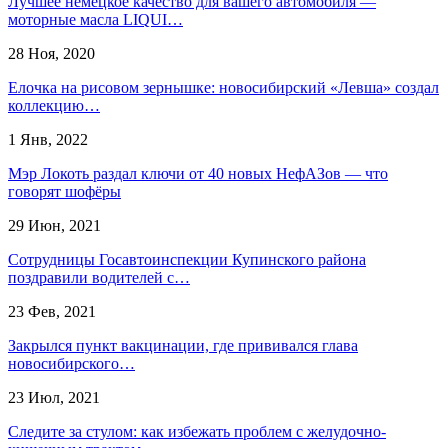
Лучшее немецкое качество для вашего автомобиля —
моторные масла LIQUI…
28 Ноя, 2020
Елочка на рисовом зернышке: новосибирский «Левша» создал
коллекцию…
1 Янв, 2022
Мэр Локоть раздал ключи от 40 новых НефАЗов — что
говорят шофёры
29 Июн, 2021
Сотрудницы Госавтоинспекции Купинского района
поздравили водителей с…
23 Фев, 2021
Закрылся пункт вакцинации, где прививался глава
новосибирского…
23 Июл, 2021
Следите за стулом: как избежать проблем с желудочно-