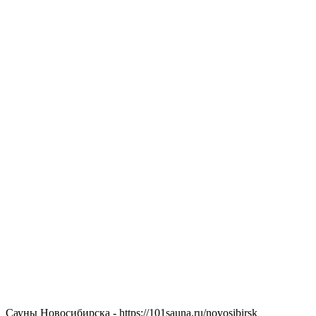
Сауны Новосибирска - https://101sauna.ru/novosibirsk