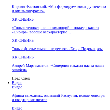
Кирилл Фастовский: «Мы формируем команду точечно
и очень аккуратно»
ХК СИБИРЬ
«Только человек, не понимающий в хоккее, скажет:
«Сибирь» вообще бесхарактерно…
ХК СИБИРЬ
Только факты: самое интересное о Егоре Подомацком
ХК СИБИРЬ
Андрей Мартемьянов: «Соперник наказал нас за наши
ошибки»
Пред
След
Видео
Видео
Афиша выходных: оживший Распутин, новые монстры
и квартирник поэтов
Видео