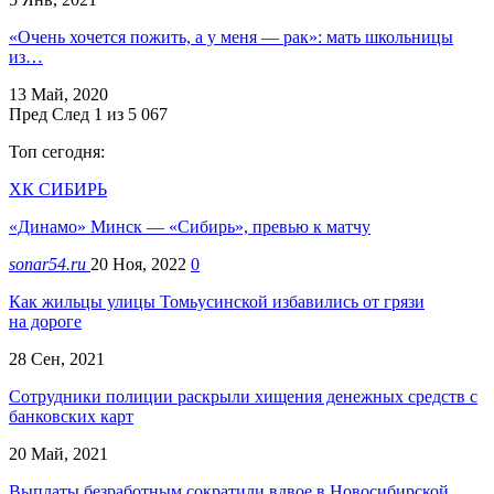
«Очень хочется пожить, а у меня — рак»: мать школьницы
из…
13 Май, 2020
Пред
След
1 из 5 067
Топ сегодня:
ХК СИБИРЬ
«Динамо» Минск — «Сибирь», превью к матчу
sonar54.ru
20 Ноя, 2022
0
Как жильцы улицы Томьусинской избавились от грязи
на дороге
28 Сен, 2021
Сотрудники полиции раскрыли хищения денежных средств с
банковских карт
20 Май, 2021
Выплаты безработным сократили вдвое в Новосибирской