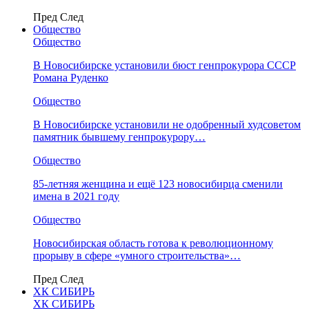
Пред
След
Общество
Общество
В Новосибирске установили бюст генпрокурора СССР
Романа Руденко
Общество
В Новосибирске установили не одобренный худсоветом
памятник бывшему генпрокурору…
Общество
85-летняя женщина и ещё 123 новосибирца сменили
имена в 2021 году
Общество
Новосибирская область готова к революционному
прорыву в сфере «умного строительства»…
Пред
След
ХК СИБИРЬ
ХК СИБИРЬ