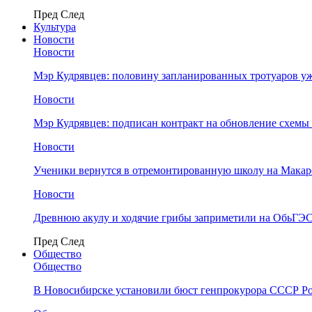
Пред
След
Культура
Новости
Новости
Мэр Кудрявцев: половину запланированных тротуаров у
Новости
Мэр Кудрявцев: подписан контракт на обновление схемы
Новости
Ученики вернутся в отремонтированную школу на Макар
Новости
Древнюю акулу и ходячие грибы заприметили на ОбьГЭ
Пред
След
Общество
Общество
В Новосибирске установили бюст генпрокурора СССР Ро