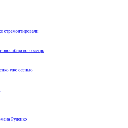
же отремонтировали
 новосибирского метро
енко уже осенью
С
мана Руденко