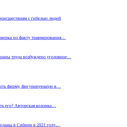
роисшествиям с гибелью людей
роверка по факту травмирования…
храны труда возбуждено уголовное…
тить фирму, фигурирующую в…
тить его? Авторская колонка…
роданы в Сибири в 2021 году…