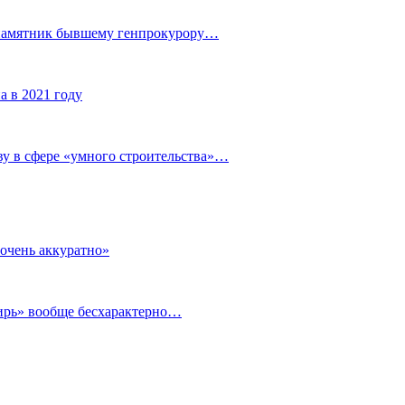
 памятник бывшему генпрокурору…
а в 2021 году
у в сфере «умного строительства»…
очень аккуратно»
бирь» вообще бесхарактерно…