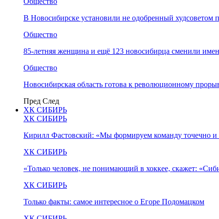
Общество
В Новосибирске установили не одобренный худсоветом
Общество
85-летняя женщина и ещё 123 новосибирца сменили имен
Общество
Новосибирская область готова к революционному прорыв
Пред
След
ХК СИБИРЬ
ХК СИБИРЬ
Кирилл Фастовский: «Мы формируем команду точечно и 
ХК СИБИРЬ
«Только человек, не понимающий в хоккее, скажет: «Си
ХК СИБИРЬ
Только факты: самое интересное о Егоре Подомацком
ХК СИБИРЬ