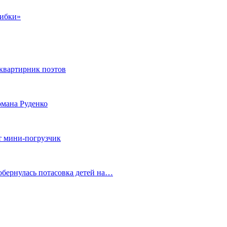
шибки»
квартирник поэтов
мана Руденко
т мини-погрузчик
обернулась потасовка детей на…