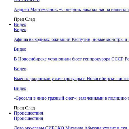
Андрей Мартемьянов: «Соперник наказал нас за наши о
Пред
След
Видео
Видео
Афиша выходных: оживший Распутин, новые монстры и 
Видео
В Новосибирске установили бюст генпрокурора СССР Ро
Видео
Вместо дворников узкие тротуары в Новосибирске чисти
Видео
«Бросали в лицо грязный снег»: заявлениями в полицию 
Пред
След
Происшествия
Происшествия
Дело экс-главы СИБЭКО Михаила Абызова уходит в суд