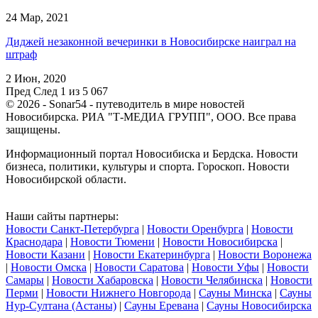
24 Мар, 2021
Диджей незаконной вечеринки в Новосибирске наиграл на
штраф
2 Июн, 2020
Пред
След
1 из 5 067
© 2026 - Sonar54 - путеводитель в мире новостей
Новосибирска. РИА "Т-МЕДИА ГРУПП", ООО. Все права
защищены.
Информационный портал Новосибиска и Бердска. Новости
бизнеса, политики, культуры и спорта. Гороскоп. Новости
Новосибирской области.
Наши сайты партнеры:
Новости Санкт-Петербурга
|
Новости Оренбурга
|
Новости
Краснодара
|
Новости Тюмени
|
Новости Новосибирска
|
Новости Казани
|
Новости Екатеринбурга
|
Новости Воронежа
|
Новости Омска
|
Новости Саратова
|
Новости Уфы
|
Новости
Самары
|
Новости Хабаровска
|
Новости Челябинска
|
Новости
Перми
|
Новости Нижнего Новгорода
|
Сауны Минска
|
Сауны
Нур-Султана (Астаны)
|
Сауны Еревана
|
Сауны Новосибирска