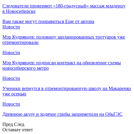
Следователи проверяют «180-градусный» массаж младенцу
в Новосибирске
Вам также могут понравиться
Еще от автора
Новости
Мэр Кудрявцев: половину запланированных тротуаров уже
отремонтировали
Новости
Мэр Кудрявцев: подписан контракт на обновление схемы
новосибирского метро
Новости
Ученики вернутся в отремонтированную школу на Макаренко
уже осенью
Новости
Древнюю акулу и ходячие грибы заприметили на ОбьГЭС
Пред
След
Оставьте ответ