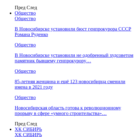
Пред
След
Общество
Общество
В Новосибирске установили бюст генпрокурора СССР
Романа Руденко
Общество
В Новосибирске установили не одобренный худсоветом
памятник бывшему генпрокурору…
Общество
85-летняя женщина и ещё 123 новосибирца сменили
имена в 2021 году
Общество
Новосибирская область готова к революционному
прорыву в сфере «умного строительства»…
Пред
След
ХК СИБИРЬ
ХК СИБИРЬ