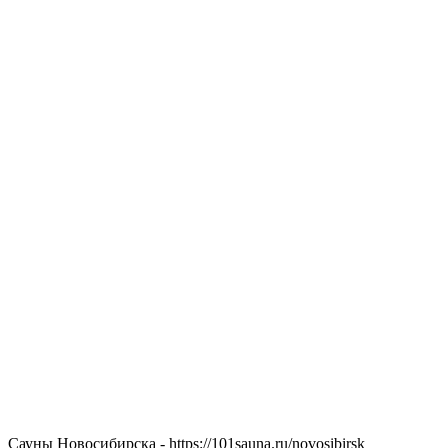
Сауны Новосибирска - https://101sauna.ru/novosibirsk