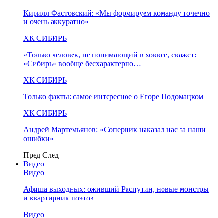
Кирилл Фастовский: «Мы формируем команду точечно
и очень аккуратно»
ХК СИБИРЬ
«Только человек, не понимающий в хоккее, скажет:
«Сибирь» вообще бесхарактерно…
ХК СИБИРЬ
Только факты: самое интересное о Егоре Подомацком
ХК СИБИРЬ
Андрей Мартемьянов: «Соперник наказал нас за наши
ошибки»
Пред
След
Видео
Видео
Афиша выходных: оживший Распутин, новые монстры
и квартирник поэтов
Видео