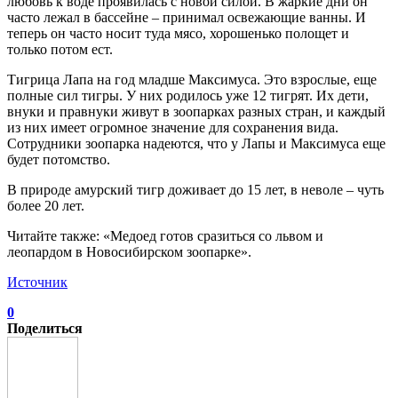
любовь к воде проявилась с новой силой. В жаркие дни он
часто лежал в бассейне – принимал освежающие ванны. И
теперь он часто носит туда мясо, хорошенько полощет и
только потом ест.
Тигрица Лапа на год младше Максимуса. Это взрослые, еще
полные сил тигры. У них родилось уже 12 тигрят. Их дети,
внуки и правнуки живут в зоопарках разных стран, и каждый
из них имеет огромное значение для сохранения вида.
Сотрудники зоопарка надеются, что у Лапы и Максимуса еще
будет потомство.
В природе амурский тигр доживает до 15 лет, в неволе – чуть
более 20 лет.
Читайте также: «Медоед готов сразиться со львом и
леопардом в Новосибирском зоопарке».
Источник
0
Поделиться