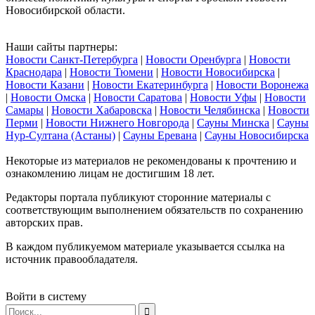
Новосибирской области.
Наши сайты партнеры:
Новости Санкт-Петербурга
|
Новости Оренбурга
|
Новости
Краснодара
|
Новости Тюмени
|
Новости Новосибирска
|
Новости Казани
|
Новости Екатеринбурга
|
Новости Воронежа
|
Новости Омска
|
Новости Саратова
|
Новости Уфы
|
Новости
Самары
|
Новости Хабаровска
|
Новости Челябинска
|
Новости
Перми
|
Новости Нижнего Новгорода
|
Сауны Минска
|
Сауны
Нур-Султана (Астаны)
|
Сауны Еревана
|
Сауны Новосибирска
Некоторые из материалов не рекомендованы к прочтению и
ознакомлению лицам не достигшим 18 лет.
Редакторы портала публикуют сторонние материалы с
соответствующим выполнением обязательств по сохранению
авторских прав.
В каждом публикуемом материале указывается ссылка на
источник правообладателя.
Войти в систему