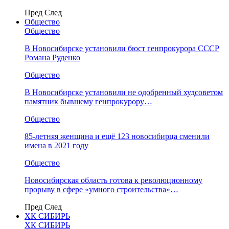
Пред
След
Общество
Общество
В Новосибирске установили бюст генпрокурора СССР
Романа Руденко
Общество
В Новосибирске установили не одобренный худсоветом
памятник бывшему генпрокурору…
Общество
85-летняя женщина и ещё 123 новосибирца сменили
имена в 2021 году
Общество
Новосибирская область готова к революционному
прорыву в сфере «умного строительства»…
Пред
След
ХК СИБИРЬ
ХК СИБИРЬ