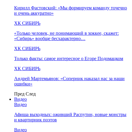
Кирилл Фастовский: «Мы формируем команду точечно
и очень аккуратно»
ХК СИБИРЬ
«Только человек, не понимающий в хоккее, скажет:
«Сибирь» вообще бесхарактерно…
ХК СИБИРЬ
Только факты: самое интересное о Егоре Подомацком
ХК СИБИРЬ
Андрей Мартемьянов: «Соперник наказал нас за наши
ошибки»
Пред
След
Видео
Видео
Афиша выходных: оживший Распутин, новые монстры
и квартирник поэтов
Видео