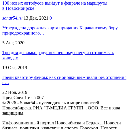
100 новых автобусов выйдут в феврале на маршруты
в Новосибирске
sonar54.ru
13 Дек, 2021
0
Утверждена дорожная карта придания Караканскому бору
природоохранного…
5 Авг, 2020
Три дня до зимы: радуемся первому снегу и готовимся к
холодам
19 Окт, 2019
Грели квартиру феном: как сибиряки выживали без отопления
в…
22 Ноя, 2019
Пред
След
1 из 5 067
© 2026 - Sonar54 - путеводитель в мире новостей
Новосибирска. РИА "Т-МЕДИА ГРУПП", ООО. Все права
защищены.
Информационный портал Новосибиска и Бердска. Новости
бизнеса, политики, культуры и спорта. Гороскоп. Новости