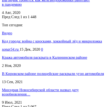
Вагончик тронется: как железнодорожники работают
в пандемию
4 Авг, 2020
Пред
След
1 из 1 448
Топ сегодня:
Видео
Код города: война с киосками, хоккейный лёд и микроложка
sonar54.ru
15 Дек, 2020
0
Кража автомобиля раскрыта в Калининском районе
2 Ноя, 2020
В Кировском районе полицейские раскрыли угон автомобиля
13 Сен, 2021
Минздрав Новосибирской области назвал дату
возобновления…
9 Июл, 2021
Пред
След
1 из 5 067