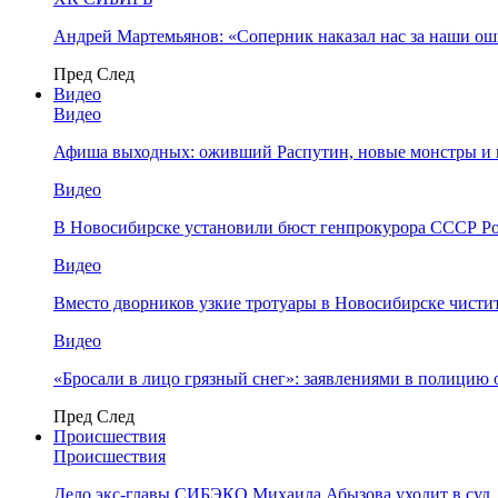
Андрей Мартемьянов: «Соперник наказал нас за наши о
Пред
След
Видео
Видео
Афиша выходных: оживший Распутин, новые монстры и 
Видео
В Новосибирске установили бюст генпрокурора СССР Ро
Видео
Вместо дворников узкие тротуары в Новосибирске чисти
Видео
«Бросали в лицо грязный снег»: заявлениями в полицию 
Пред
След
Происшествия
Происшествия
Дело экс-главы СИБЭКО Михаила Абызова уходит в суд