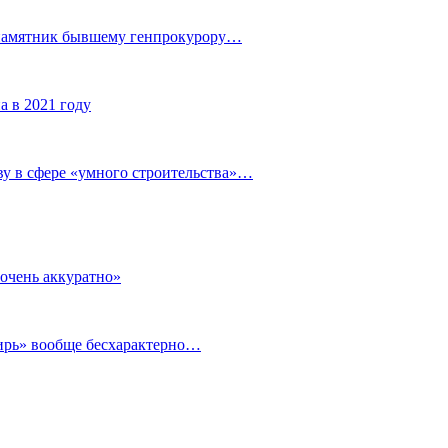
 памятник бывшему генпрокурору…
а в 2021 году
у в сфере «умного строительства»…
очень аккуратно»
бирь» вообще бесхарактерно…