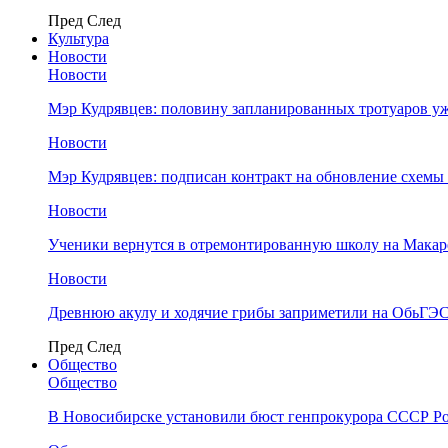
Пред
След
Культура
Новости
Новости
Мэр Кудрявцев: половину запланированных тротуаров у
Новости
Мэр Кудрявцев: подписан контракт на обновление схемы
Новости
Ученики вернутся в отремонтированную школу на Макар
Новости
Древнюю акулу и ходячие грибы заприметили на ОбьГЭ
Пред
След
Общество
Общество
В Новосибирске установили бюст генпрокурора СССР Ро