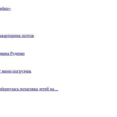
шибки»
квартирник поэтов
мана Руденко
т мини-погрузчик
обернулась потасовка детей на…