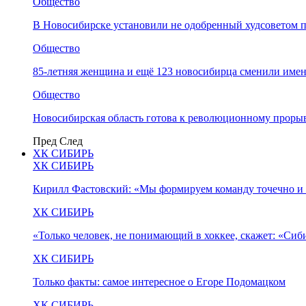
Общество
В Новосибирске установили не одобренный худсоветом
Общество
85-летняя женщина и ещё 123 новосибирца сменили имен
Общество
Новосибирская область готова к революционному прорыв
Пред
След
ХК СИБИРЬ
ХК СИБИРЬ
Кирилл Фастовский: «Мы формируем команду точечно и 
ХК СИБИРЬ
«Только человек, не понимающий в хоккее, скажет: «Си
ХК СИБИРЬ
Только факты: самое интересное о Егоре Подомацком
ХК СИБИРЬ