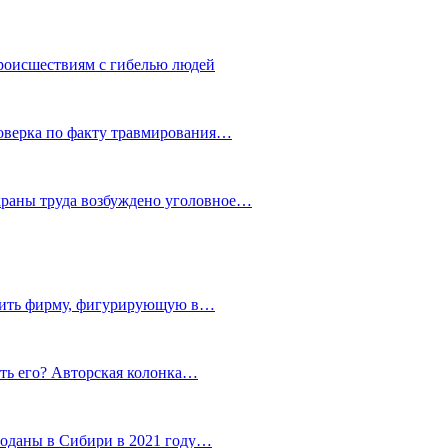
роисшествиям с гибелью людей
роверка по факту травмирования…
храны труда возбуждено уголовное…
тить фирму, фигурирующую в…
тить его? Авторская колонка…
роданы в Сибири в 2021 году…