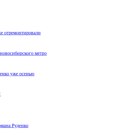
же отремонтировали
 новосибирского метро
енко уже осенью
С
мана Руденко