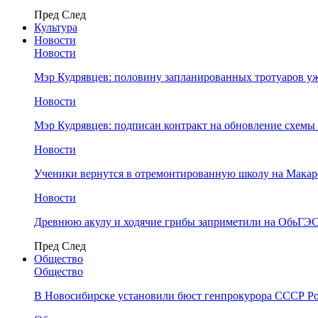
Пред
След
Культура
Новости
Новости
Мэр Кудрявцев: половину запланированных тротуаров у
Новости
Мэр Кудрявцев: подписан контракт на обновление схемы
Новости
Ученики вернутся в отремонтированную школу на Макар
Новости
Древнюю акулу и ходячие грибы заприметили на ОбьГЭ
Пред
След
Общество
Общество
В Новосибирске установили бюст генпрокурора СССР Ро