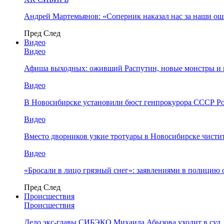
Андрей Мартемьянов: «Соперник наказал нас за наши о
Пред
След
Видео
Видео
Афиша выходных: оживший Распутин, новые монстры и 
Видео
В Новосибирске установили бюст генпрокурора СССР Ро
Видео
Вместо дворников узкие тротуары в Новосибирске чисти
Видео
«Бросали в лицо грязный снег»: заявлениями в полицию 
Пред
След
Происшествия
Происшествия
Дело экс-главы СИБЭКО Михаила Абызова уходит в суд