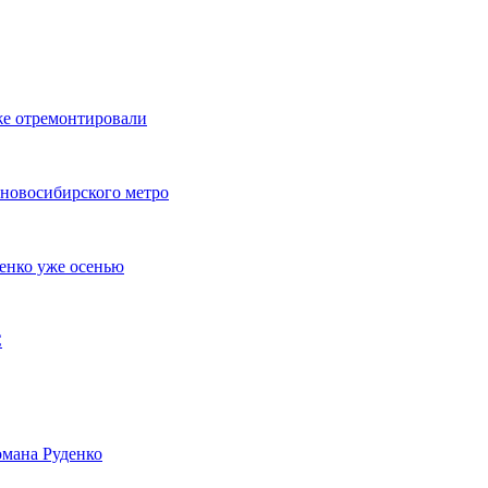
же отремонтировали
 новосибирского метро
енко уже осенью
С
мана Руденко