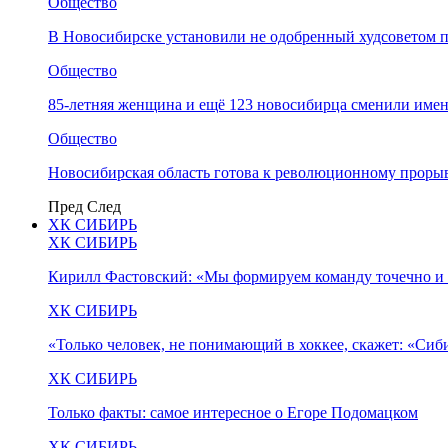
Общество
В Новосибирске установили не одобренный худсоветом
Общество
85-летняя женщина и ещё 123 новосибирца сменили имен
Общество
Новосибирская область готова к революционному прорыв
Пред
След
ХК СИБИРЬ
ХК СИБИРЬ
Кирилл Фастовский: «Мы формируем команду точечно и 
ХК СИБИРЬ
«Только человек, не понимающий в хоккее, скажет: «Си
ХК СИБИРЬ
Только факты: самое интересное о Егоре Подомацком
ХК СИБИРЬ