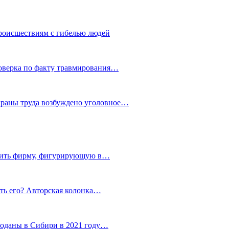
роисшествиям с гибелью людей
роверка по факту травмирования…
храны труда возбуждено уголовное…
тить фирму, фигурирующую в…
тить его? Авторская колонка…
роданы в Сибири в 2021 году…