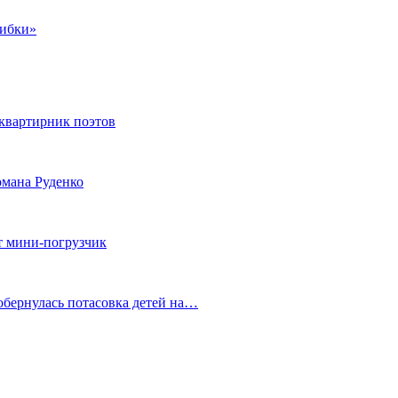
шибки»
квартирник поэтов
мана Руденко
т мини-погрузчик
обернулась потасовка детей на…