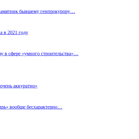
 памятник бывшему генпрокурору…
а в 2021 году
у в сфере «умного строительства»…
очень аккуратно»
бирь» вообще бесхарактерно…