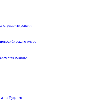
же отремонтировали
 новосибирского метро
енко уже осенью
С
мана Руденко