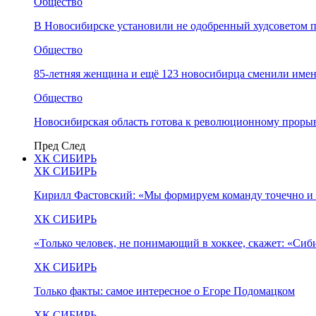
Общество
В Новосибирске установили не одобренный худсоветом
Общество
85-летняя женщина и ещё 123 новосибирца сменили имен
Общество
Новосибирская область готова к революционному прорыв
Пред
След
ХК СИБИРЬ
ХК СИБИРЬ
Кирилл Фастовский: «Мы формируем команду точечно и 
ХК СИБИРЬ
«Только человек, не понимающий в хоккее, скажет: «Си
ХК СИБИРЬ
Только факты: самое интересное о Егоре Подомацком
ХК СИБИРЬ