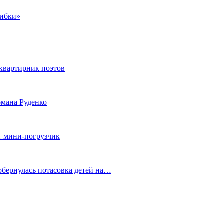
шибки»
квартирник поэтов
мана Руденко
т мини-погрузчик
обернулась потасовка детей на…