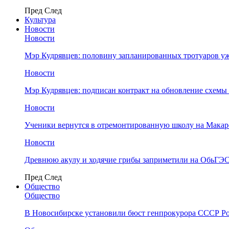
Пред
След
Культура
Новости
Новости
Мэр Кудрявцев: половину запланированных тротуаров у
Новости
Мэр Кудрявцев: подписан контракт на обновление схемы
Новости
Ученики вернутся в отремонтированную школу на Макар
Новости
Древнюю акулу и ходячие грибы заприметили на ОбьГЭ
Пред
След
Общество
Общество
В Новосибирске установили бюст генпрокурора СССР Ро