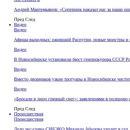
Андрей Мартемьянов: «Соперник наказал нас за наши о
Пред
След
Видео
Видео
Афиша выходных: оживший Распутин, новые монстры и 
Видео
В Новосибирске установили бюст генпрокурора СССР Ро
Видео
Вместо дворников узкие тротуары в Новосибирске чисти
Видео
«Бросали в лицо грязный снег»: заявлениями в полицию 
Пред
След
Происшествия
Происшествия
Дело экс-главы СИБЭКО Михаила Абызова уходит в суд