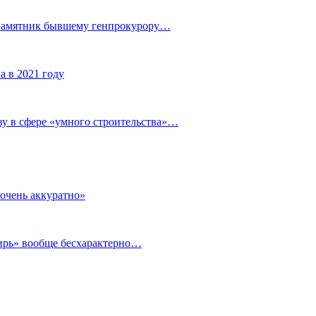
 памятник бывшему генпрокурору…
а в 2021 году
у в сфере «умного строительства»…
очень аккуратно»
бирь» вообще бесхарактерно…