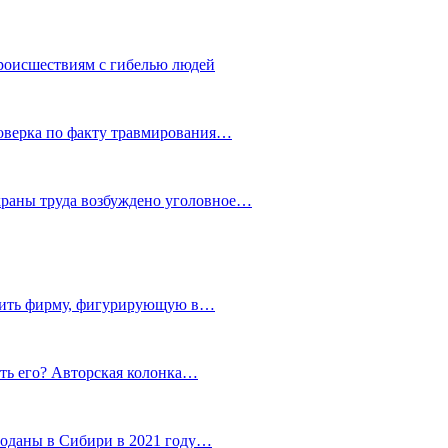
роисшествиям с гибелью людей
роверка по факту травмирования…
храны труда возбуждено уголовное…
тить фирму, фигурирующую в…
тить его? Авторская колонка…
роданы в Сибири в 2021 году…