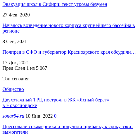
Эвакуация школ в Сибири: текст угрозы безумен
27 Фев, 2020
Началось возведение нового корпуса крупнейшего бассейна в
регионе
8 Сен, 2021
Полпред в СФО и губернатор Красноярского края обсудили…
17 Дек, 2021
Пред
След
1 из 5 067
Топ сегодня:
Общество
Двухэтажный ТРЦ построят в ЖК «Ясный берег»
в Новосибирске
sonar54.ru
10 Янв, 2022
0
Прессовали сокамерника и получили прибавку к сроку зэки-
вымогатели