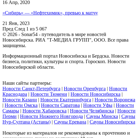
16 Апр, 2020
«Сибирь» — «Нефтехимик», превью к матчу
21 Янв, 2023
Пред
След
1 из 5 067
© 2026 - Sonar54 - путеводитель в мире новостей
Новосибирска. РИА "Т-МЕДИА ГРУПП", ООО. Все права
защищены.
Информационный портал Новосибиска и Бердска. Новости
бизнеса, политики, культуры и спорта. Гороскоп. Новости
Новосибирской области.
Наши сайты партнеры:
Новости Санкт-Петербурга
|
Новости Оренбурга
|
Новости
Краснодара
|
Новости Тюмени
|
Новости Новосибирска
|
Новости Казани
|
Новости Екатеринбурга
|
Новости Воронежа
|
Новости Омска
|
Новости Саратова
|
Новости Уфы
|
Новости
Самары
|
Новости Хабаровска
|
Новости Челябинска
|
Новости
Перми
|
Новости Нижнего Новгорода
|
Сауны Минска
|
Сауны
Нур-Султана (Астаны)
|
Сауны Еревана
|
Сауны Новосибирска
Некоторые из материалов не рекомендованы к прочтению и