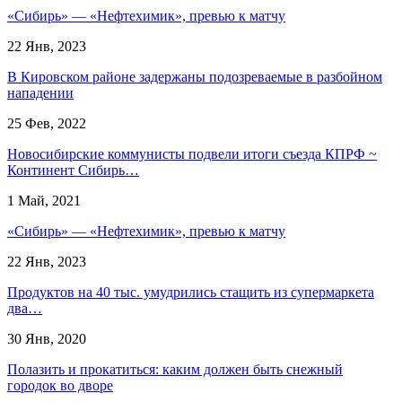
«Сибирь» — «Нефтехимик», превью к матчу
22 Янв, 2023
В Кировском районе задержаны подозреваемые в разбойном
нападении
25 Фев, 2022
Новосибирские коммунисты подвели итоги съезда КПРФ ~
Континент Сибирь…
1 Май, 2021
«Сибирь» — «Нефтехимик», превью к матчу
22 Янв, 2023
Продуктов на 40 тыс. умудрились стащить из супермаркета
два…
30 Янв, 2020
Полазить и прокатиться: каким должен быть снежный
городок во дворе