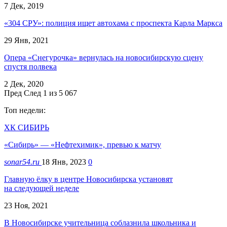
7 Дек, 2019
«304 СРУ»: полиция ищет автохама с проспекта Карла Маркса
29 Янв, 2021
Опера «Снегурочка» вернулась на новосибирскую сцену
спустя полвека
2 Дек, 2020
Пред
След
1 из 5 067
Топ недели:
ХК СИБИРЬ
«Сибирь» — «Нефтехимик», превью к матчу
sonar54.ru
18 Янв, 2023
0
Главную ёлку в центре Новосибирска установят
на следующей неделе
23 Ноя, 2021
В Новосибирске учительница соблазнила школьника и