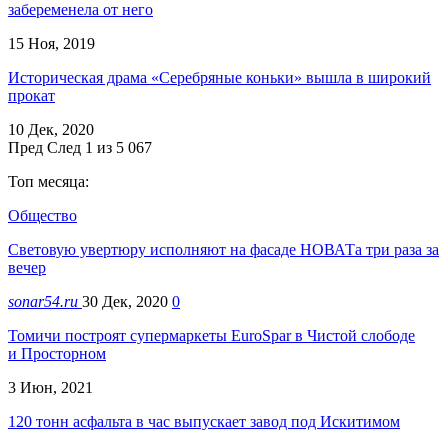
забеременела от него
15 Ноя, 2019
Историческая драма «Серебряные коньки» вышла в широкий
прокат
10 Дек, 2020
Пред
След
1 из 5 067
Топ месяца:
Общество
Световую увертюру исполняют на фасаде НОВАТа три раза за
вечер
sonar54.ru
30 Дек, 2020
0
Томичи построят супермаркеты EuroSpar в Чистой слободе
и Просторном
3 Июн, 2021
120 тонн асфальта в час выпускает завод под Искитимом