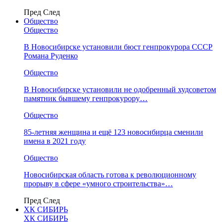
Пред
След
Общество
Общество
В Новосибирске установили бюст генпрокурора СССР
Романа Руденко
Общество
В Новосибирске установили не одобренный худсоветом
памятник бывшему генпрокурору…
Общество
85-летняя женщина и ещё 123 новосибирца сменили
имена в 2021 году
Общество
Новосибирская область готова к революционному
прорыву в сфере «умного строительства»…
Пред
След
ХК СИБИРЬ
ХК СИБИРЬ