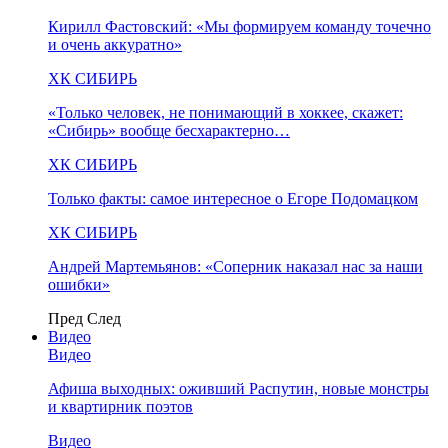
Кирилл Фастовский: «Мы формируем команду точечно
и очень аккуратно»
ХК СИБИРЬ
«Только человек, не понимающий в хоккее, скажет:
«Сибирь» вообще бесхарактерно…
ХК СИБИРЬ
Только факты: самое интересное о Егоре Подомацком
ХК СИБИРЬ
Андрей Мартемьянов: «Соперник наказал нас за наши
ошибки»
Пред
След
Видео
Видео
Афиша выходных: оживший Распутин, новые монстры
и квартирник поэтов
Видео