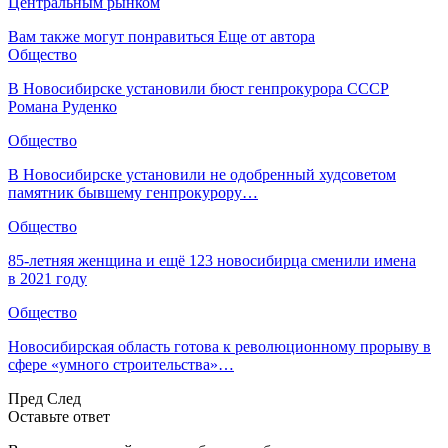
Центральным рынком
Вам также могут понравиться
Еще от автора
Общество
В Новосибирске установили бюст генпрокурора СССР
Романа Руденко
Общество
В Новосибирске установили не одобренный худсоветом
памятник бывшему генпрокурору…
Общество
85-летняя женщина и ещё 123 новосибирца сменили имена
в 2021 году
Общество
Новосибирская область готова к революционному прорыву в
сфере «умного строительства»…
Пред
След
Оставьте ответ