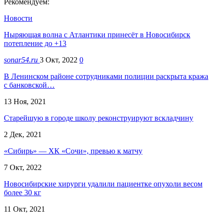
Рекомендуем:
Новости
Ныряющая волна с Атлантики принесёт в Новосибирск
потепление до +13
sonar54.ru
3 Окт, 2022
0
В Ленинском районе сотрудниками полиции раскрыта кража
с банковской…
13 Ноя, 2021
Старейшую в городе школу реконструируют вскладчину
2 Дек, 2021
«Сибирь» — ХК «Сочи», превью к матчу
7 Окт, 2022
Новосибирские хирурги удалили пациентке опухоли весом
более 30 кг
11 Окт, 2021