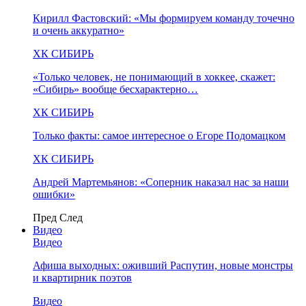
Кирилл Фастовский: «Мы формируем команду точечно
и очень аккуратно»
ХК СИБИРЬ
«Только человек, не понимающий в хоккее, скажет:
«Сибирь» вообще бесхарактерно…
ХК СИБИРЬ
Только факты: самое интересное о Егоре Подомацком
ХК СИБИРЬ
Андрей Мартемьянов: «Соперник наказал нас за наши
ошибки»
Пред
След
Видео
Видео
Афиша выходных: оживший Распутин, новые монстры
и квартирник поэтов
Видео