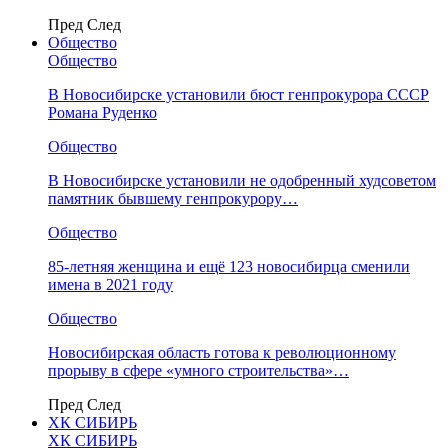
Пред
След
Общество
Общество
В Новосибирске установили бюст генпрокурора СССР
Романа Руденко
Общество
В Новосибирске установили не одобренный худсоветом
памятник бывшему генпрокурору…
Общество
85-летняя женщина и ещё 123 новосибирца сменили
имена в 2021 году
Общество
Новосибирская область готова к революционному
прорыву в сфере «умного строительства»…
Пред
След
ХК СИБИРЬ
ХК СИБИРЬ