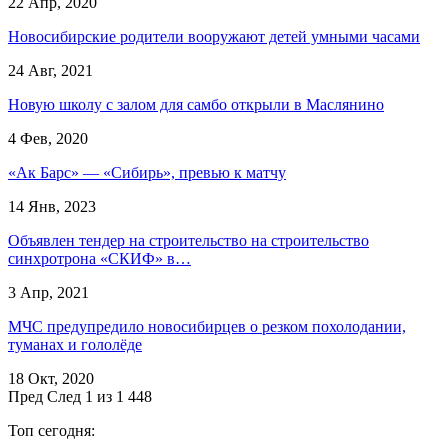
22 Апр, 2020
Новосибирские родители вооружают детей умными часами
24 Авг, 2021
Новую школу с залом для самбо открыли в Маслянино
4 Фев, 2020
«Ак Барс» — «Сибирь», превью к матчу
14 Янв, 2023
Объявлен тендер на строительство на строительство
синхротрона «СКИФ» в…
3 Апр, 2021
МЧС предупредило новосибирцев о резком похолодании,
туманах и гололёде
18 Окт, 2020
Пред
След
1 из 1 448
Топ сегодня: