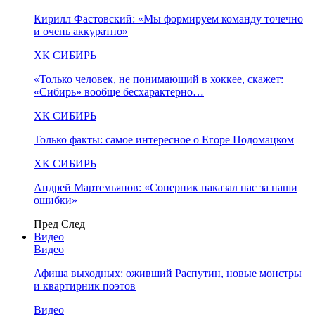
Кирилл Фастовский: «Мы формируем команду точечно
и очень аккуратно»
ХК СИБИРЬ
«Только человек, не понимающий в хоккее, скажет:
«Сибирь» вообще бесхарактерно…
ХК СИБИРЬ
Только факты: самое интересное о Егоре Подомацком
ХК СИБИРЬ
Андрей Мартемьянов: «Соперник наказал нас за наши
ошибки»
Пред
След
Видео
Видео
Афиша выходных: оживший Распутин, новые монстры
и квартирник поэтов
Видео