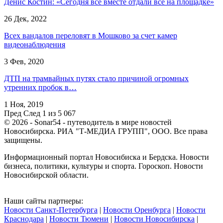
Денис Костин: «Сегодня все вместе отдали всё на площадке»
26 Дек, 2022
Всех вандалов переловят в Мошково за счет камер
видеонаблюдения
3 Фев, 2020
ДТП на трамвайных путях стало причиной огромных
утренних пробок в…
1 Ноя, 2019
Пред
След
1 из 5 067
© 2026 - Sonar54 - путеводитель в мире новостей
Новосибирска. РИА "Т-МЕДИА ГРУПП", ООО. Все права
защищены.
Информационный портал Новосибиска и Бердска. Новости
бизнеса, политики, культуры и спорта. Гороскоп. Новости
Новосибирской области.
Наши сайты партнеры:
Новости Санкт-Петербурга
|
Новости Оренбурга
|
Новости
Краснодара
|
Новости Тюмени
|
Новости Новосибирска
|