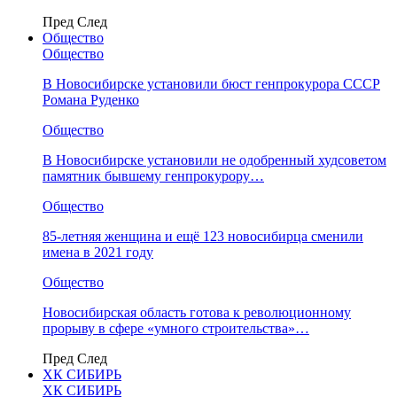
Пред
След
Общество
Общество
В Новосибирске установили бюст генпрокурора СССР
Романа Руденко
Общество
В Новосибирске установили не одобренный худсоветом
памятник бывшему генпрокурору…
Общество
85-летняя женщина и ещё 123 новосибирца сменили
имена в 2021 году
Общество
Новосибирская область готова к революционному
прорыву в сфере «умного строительства»…
Пред
След
ХК СИБИРЬ
ХК СИБИРЬ