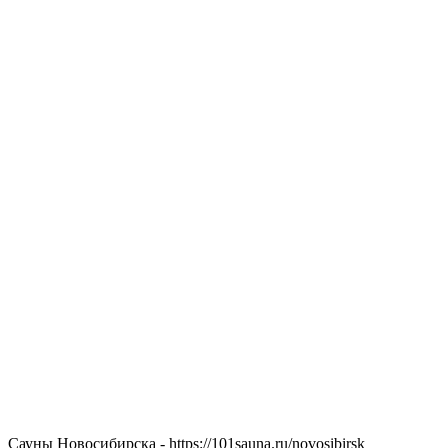
Сауны Новосибирска - https://101sauna.ru/novosibirsk