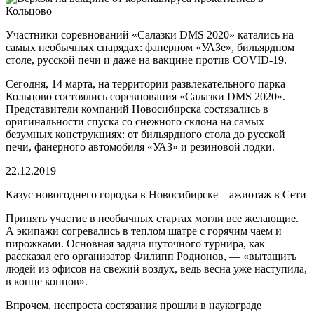
Участники соревнований «Салазки DMS 2020» катались на
самых необычных снарядах: фанерном «УАЗе», бильярдном
столе, русской печи и даже на вакцине против COVID-19.
Сегодня, 14 марта, на территории развлекательного парка
Кольцово состоялись соревнования «Салазки DMS 2020».
Представители компаний Новосибирска состязались в
оригинальности спуска со снежного склона на самых
безумных конструкциях: от бильярдного стола до русской
печи, фанерного автомобиля «УАЗ» и резиновой лодки.
22.12.2019
Казус новогоднего городка в Новосибирске – ажиотаж в Сети
Принять участие в необычных стартах могли все желающие.
А экипажи согревались в теплом шатре с горячим чаем и
пирожками. Основная задача шуточного турнира, как
рассказал его организатор Филипп Родионов, — «вытащить
людей из офисов на свежий воздух, ведь весна уже наступила,
в конце концов».
Впрочем, неспроста состязания прошли в наукограде