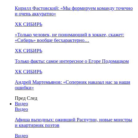
Кирилл Фастовский: «Мы формируем команду точечно
и очень аккуратно»
ХК СИБИРЬ
«Только человек, не понимающий в хоккее, скажет:
«Сибирь» вообще бесхарактерно…
ХК СИБИРЬ
Только факты: самое интересное о Егоре Подомацком
ХК СИБИРЬ
Андрей Мартемьянов: «Соперник наказал нас за наши
ошибки»
Пред
След
Видео
Видео
Афиша выходных: оживший Распутин, новые монстры
и квартирник поэтов
Видео