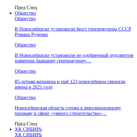
Пред
След
Общество
Общество
В Новосибирске установили бюст генпрокурора СССР
Романа Руденко
Общество
В Новосибирске установили не одобренный худсоветом
памятник бывшему генпрокурору…
Общество
85-летняя женщина и ещё 123 новосибирца сменили
имена в 2021 году
Общество
Новосибирская область готова к революционному
прорыву в сфере «умного строительства»…
Пред
След
ХК СИБИРЬ
ХК СИБИРЬ