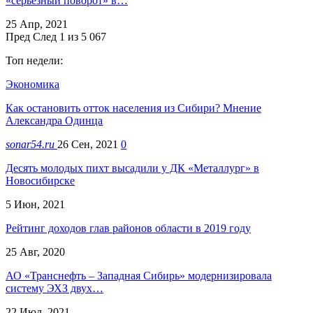
«серьезный поворот» в…
25 Апр, 2021
Пред
След
1 из 5 067
Топ недели:
Экономика
Как остановить отток населения из Сибири? Мнение
Александра Одинца
sonar54.ru
26 Сен, 2021
0
Десять молодых пихт высадили у ДК «Металлург» в
Новосибирске
5 Июн, 2021
Рейтинг доходов глав районов области в 2019 году
25 Авг, 2020
АО «Транснефть – Западная Сибирь» модернизировала
систему ЭХЗ двух…
22 Июл, 2021