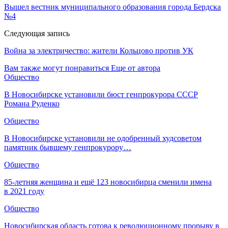
Вышел вестник муниципального образования города Бердска
№4
Следующая запись
Война за электричество: жители Кольцово против УК
Вам также могут понравиться
Еще от автора
Общество
В Новосибирске установили бюст генпрокурора СССР
Романа Руденко
Общество
В Новосибирске установили не одобренный худсоветом
памятник бывшему генпрокурору…
Общество
85-летняя женщина и ещё 123 новосибирца сменили имена
в 2021 году
Общество
Новосибирская область готова к революционному прорыву в