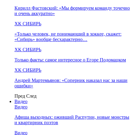
Кирилл Фастовский: «Мы формируем команду точечно
и очень аккуратно»
ХК СИБИРЬ
«Только человек, не понимающий в хоккее, скажет:
«Сибирь» вообще бесхарактерно…
ХК СИБИРЬ
Только факты: самое интересное о Егоре Подомацком
ХК СИБИРЬ
Андрей Мартемьянов: «Соперник наказал нас за наши
ошибки»
Пред
След
Видео
Видео
Афиша выходных: оживший Распутин, новые монстры
и квартирник поэтов
Видео