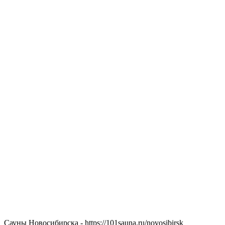
Сауны Новосибирска - https://101sauna.ru/novosibirsk