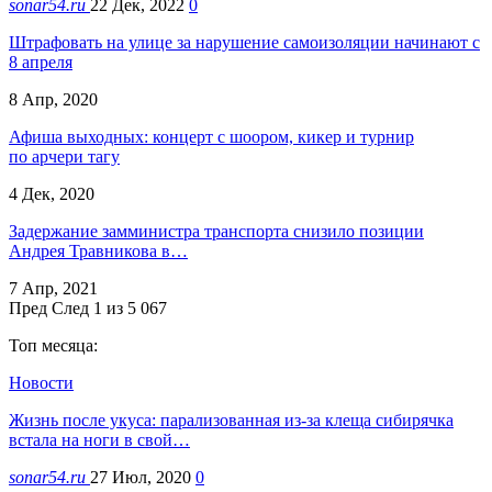
sonar54.ru
22 Дек, 2022
0
Штрафовать на улице за нарушение самоизоляции начинают с
8 апреля
8 Апр, 2020
Афиша выходных: концерт с шоором, кикер и турнир
по арчери тагу
4 Дек, 2020
Задержание замминистра транспорта снизило позиции
Андрея Травникова в…
7 Апр, 2021
Пред
След
1 из 5 067
Топ месяца:
Новости
Жизнь после укуса: парализованная из-за клеща сибирячка
встала на ноги в свой…
sonar54.ru
27 Июл, 2020
0