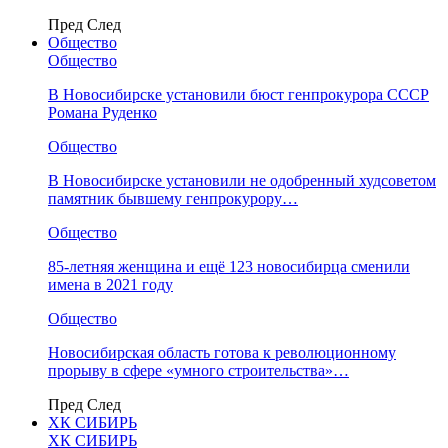
Пред
След
Общество
Общество
В Новосибирске установили бюст генпрокурора СССР
Романа Руденко
Общество
В Новосибирске установили не одобренный худсоветом
памятник бывшему генпрокурору…
Общество
85-летняя женщина и ещё 123 новосибирца сменили
имена в 2021 году
Общество
Новосибирская область готова к революционному
прорыву в сфере «умного строительства»…
Пред
След
ХК СИБИРЬ
ХК СИБИРЬ