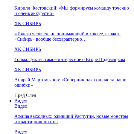
Кирилл Фастовский: «Мы формируем команду точечно
и очень аккуратно»
ХК СИБИРЬ
«Только человек, не понимающий в хоккее, скажет:
«Сибирь» вообще бесхарактерно…
ХК СИБИРЬ
Только факты: самое интересное о Егоре Подомацком
ХК СИБИРЬ
Андрей Мартемьянов: «Соперник наказал нас за наши
ошибки»
Пред
След
Видео
Видео
Афиша выходных: оживший Распутин, новые монстры
и квартирник поэтов
Видео