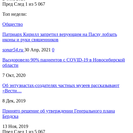
Пред
След
1 из 5 067
Топ недели:
Общество
Патриарх Кирилл запретил верующим на Пасху лобзать
иконы и руки священников
sonar54.ru
30 Апр, 2021
0
Выздоровело 90% пациентов с COVID-19 в Новосибирской
области
7 Окт, 2020
Об энтузиастах-создателях частных музеев рассказывают
«Вести…
8 Дек, 2019
Принято решение об утверждении Генерального плана
Бердска
13 Ноя, 2019
Пред
След
1 из 5 067