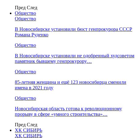
Пред
След
Общество
Общество
В Новосибирске установили бюст генпрокурора СССР
Романа Руденко
Общество
В Новосибирске установили не одобренный худсоветом
памятник бывшему генпрокурору…
Общество
85-летняя женщина и ещё 123 новосибирца сменили
имена в 2021 году
Общество
Новосибирская область готова к революционному
прорыву в сфере «умного строительства»…
Пред
След
ХК СИБИРЬ
ХК СИБИРЬ