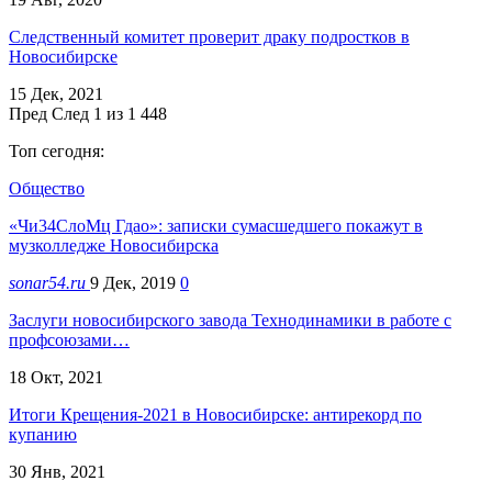
Следственный комитет проверит драку подростков в
Новосибирске
15 Дек, 2021
Пред
След
1 из 1 448
Топ сегодня:
Общество
«Чи34СлоМц Гдао»: записки сумасшедшего покажут в
музколледже Новосибирска
sonar54.ru
9 Дек, 2019
0
Заслуги новосибирского завода Технодинамики в работе с
профсоюзами…
18 Окт, 2021
Итоги Крещения-2021 в Новосибирске: антирекорд по
купанию
30 Янв, 2021