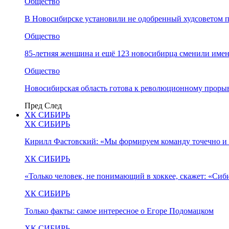
Общество
В Новосибирске установили не одобренный худсоветом
Общество
85-летняя женщина и ещё 123 новосибирца сменили имен
Общество
Новосибирская область готова к революционному прорыв
Пред
След
ХК СИБИРЬ
ХК СИБИРЬ
Кирилл Фастовский: «Мы формируем команду точечно и 
ХК СИБИРЬ
«Только человек, не понимающий в хоккее, скажет: «Си
ХК СИБИРЬ
Только факты: самое интересное о Егоре Подомацком
ХК СИБИРЬ