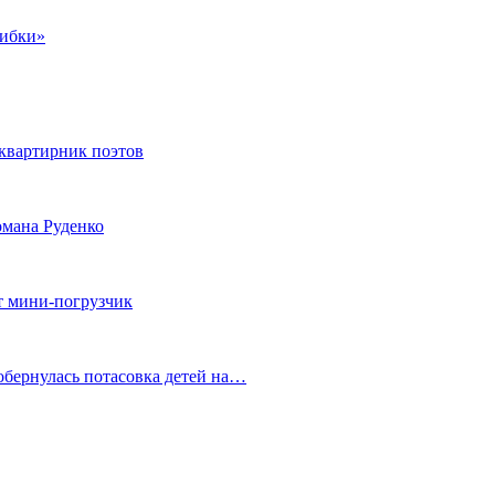
шибки»
квартирник поэтов
мана Руденко
т мини-погрузчик
обернулась потасовка детей на…