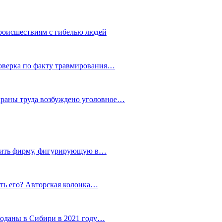
роисшествиям с гибелью людей
роверка по факту травмирования…
храны труда возбуждено уголовное…
тить фирму, фигурирующую в…
тить его? Авторская колонка…
роданы в Сибири в 2021 году…