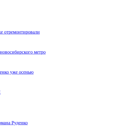
же отремонтировали
 новосибирского метро
енко уже осенью
С
мана Руденко