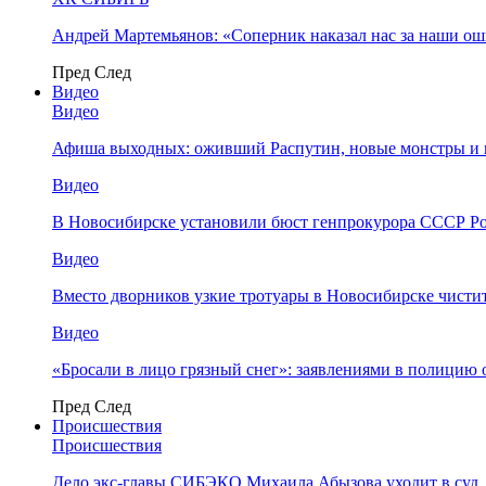
Андрей Мартемьянов: «Соперник наказал нас за наши о
Пред
След
Видео
Видео
Афиша выходных: оживший Распутин, новые монстры и 
Видео
В Новосибирске установили бюст генпрокурора СССР Ро
Видео
Вместо дворников узкие тротуары в Новосибирске чисти
Видео
«Бросали в лицо грязный снег»: заявлениями в полицию 
Пред
След
Происшествия
Происшествия
Дело экс-главы СИБЭКО Михаила Абызова уходит в суд