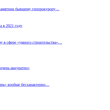
 памятник бывшему генпрокурору…
а в 2021 году
у в сфере «умного строительства»…
очень аккуратно»
бирь» вообще бесхарактерно…