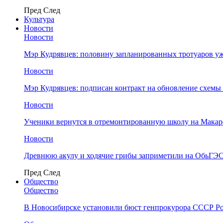
Пред
След
Культура
Новости
Новости
Мэр Кудрявцев: половину запланированных тротуаров у
Новости
Мэр Кудрявцев: подписан контракт на обновление схемы
Новости
Ученики вернутся в отремонтированную школу на Макар
Новости
Древнюю акулу и ходячие грибы заприметили на ОбьГЭ
Пред
След
Общество
Общество
В Новосибирске установили бюст генпрокурора СССР Ро